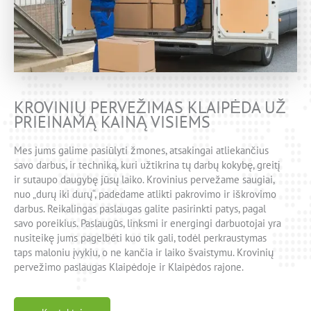
KROVINIŲ PERVEŽIMAS KLAIPĖDA UŽ
PRIEINAMĄ KAINĄ VISIEMS
Mes jums galime pasiūlyti žmones, atsakingai atliekančius
savo darbus, ir techniką, kuri užtikrina tų darbų kokybę, greitį
ir sutaupo daugybę jūsų laiko. Krovinius pervežame saugiai,
nuo „durų iki durų“, padedame atlikti pakrovimo ir iškrovimo
darbus. Reikalingas paslaugas galite pasirinkti patys, pagal
savo poreikius. Paslaugūs, linksmi ir energingi darbuotojai yra
nusiteikę jums pagelbėti kuo tik gali, todėl perkraustymas
taps maloniu įvykiu, o ne kančia ir laiko švaistymu. Krovinių
pervežimo paslaugas Klaipėdoje ir Klaipėdos rajone.