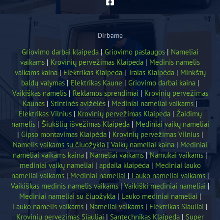
Dirbame
Griovimo darbai klaipeda
|
Griovimo paslaugos
|
Nameliai
vaikams
|
Krovinių pervežimas Klaipėda
|
Medinis namelis
vaikams kaina
|
Elektrikas Klaipeda
|
Tralas Klaipėda
|
Minkštų
baldų valymas
|
Elektrikas Kaune
|
Griovimo darbai kaina
|
Vaikiškas namelis
|
Reklamos sprendimai
|
Krovinių pervežimas
Kaunas
|
Stintinės avižėlės
|
Mediniai nameliai vaikams
|
Elektrikas Vilnius
|
Krovinių pervežimas Klaipeda
|
Žaidimų
namelis
|
Šiukšlių išvežimas Klaipėda
|
Mediniai vaikų nameliai
|
Gipso montavimas Klaipėda
|
Krovinių pervežimas Vilnius
|
Namelis vaikams su čiuožykla
|
Vaikų nameliai kaina
|
Mediniai
nameliai vaikams kaina
|
Nameliai vaikams
|
Namukai vaikams
|
mediniai vaikų nameliai
|
apdaila klaipėda
|
Mediniai lauko
nameliai vaikams
|
Mediniai nameliai
|
Lauko nameliai vaikams
|
Vaikiškas medinis namelis vaikams
|
Vaikiški mediniai nameliai
|
Mediniai nameliai su čiuožykla
|
Lauko mediniai nameliai
|
Lauko namelis vaikams
|
Nameliai vaikams
|
Elektrikas Siauliai
|
Kroviniu pervezimas Siauliai
|
Santechnikas Klaipeda
|
Super