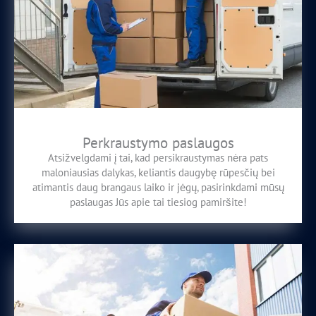
Perkraustymo paslaugos
Atsižvelgdami į tai, kad persikraustymas nėra pats
maloniausias dalykas, keliantis daugybę rūpesčių bei
atimantis daug brangaus laiko ir jėgų, pasirinkdami mūsų
paslaugas Jūs apie tai tiesiog pamiršite!