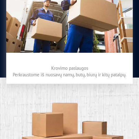
Krovimo paslaugos
Perkraustome iš nuosavų namų, butų, biurų ir kitų patalpų.