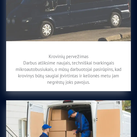
Krovinių pervežimas
Darbus atliksime naujais, techniškai tvarkingais
mikroautobusiukais, o mūsų darbuotojai pasirūpins, kad
krovinys būtų saugiai įtvirtintas ir kelionės metu jam
negrėstų joks pavojus.