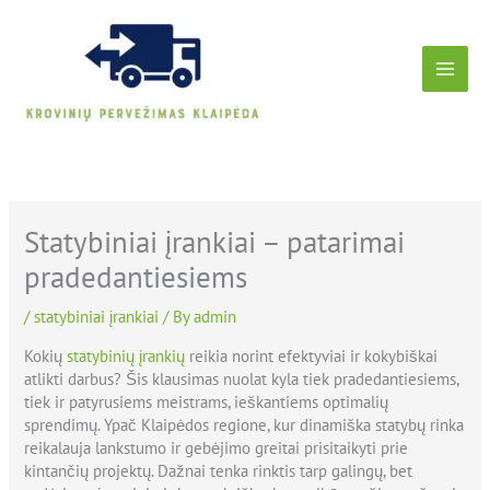
Skip
to
content
Statybiniai įrankiai – patarimai
pradedantiesiems
/
statybiniai įrankiai
/ By
admin
Kokių
statybinių įrankių
reikia norint efektyviai ir kokybiškai
atlikti darbus? Šis klausimas nuolat kyla tiek pradedantiesiems,
tiek ir patyrusiems meistrams, ieškantiems optimalių
sprendimų. Ypač Klaipėdos regione, kur dinamiška statybų rinka
reikalauja lankstumo ir gebėjimo greitai prisitaikyti prie
kintančių projektų. Dažnai tenka rinktis tarp galingų, bet