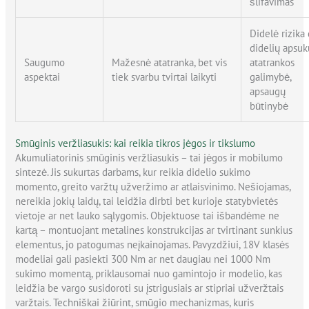
šlifavimas
Didelė rizika
didelių apsuk
Saugumo
Mažesnė atatranka, bet vis
atatrankos
aspektai
tiek svarbu tvirtai laikyti
galimybė,
apsaugų
būtinybė
Smūginis veržliasukis: kai reikia tikros jėgos ir tikslumo
Akumuliatorinis smūginis veržliasukis – tai jėgos ir mobilumo
sintezė. Jis sukurtas darbams, kur reikia didelio sukimo
momento, greito varžtų užveržimo ar atlaisvinimo. Nešiojamas,
nereikia jokių laidų, tai leidžia dirbti bet kurioje statybvietės
vietoje ar net lauko sąlygomis. Objektuose tai išbandėme ne
kartą – montuojant metalines konstrukcijas ar tvirtinant sunkius
elementus, jo patogumas neįkainojamas. Pavyzdžiui, 18V klasės
modeliai gali pasiekti 300 Nm ar net daugiau nei 1000 Nm
sukimo momentą, priklausomai nuo gamintojo ir modelio, kas
leidžia be vargo susidoroti su įstrigusiais ar stipriai užveržtais
varžtais. Techniškai žiūrint, smūgio mechanizmas, kuris