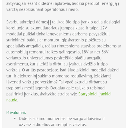
aktyvuojasi esant didesnei apkrovai, leidžia perduoti energiją į
varžtą neapkraunant operatoriaus riešo.
Svarbu atkreipti dėmesį į tai, kad šio tipo įrankio galia tiesiogiai
koreliuoja su akumuliatoriaus įtampos klase ir talpa. 12V
modeliai puikiai tinka lengvesniems darbams, pavyzdžiui,
surinkinėti baldus ar montuoti gipskartonio plokštes su
specialiais antgaliais, tačiau rimtesniems statybos projektams ar
automobilių remontui reikės galingesnio, 18V ar net 36V
varianto. Jo universalumas pasireiškia plačiu antgalių
asortimentu, kuris leidžia dirbti su įvairaus dydžio ir tipo
varžtais. O ar jūs pastebėjote, kad šiuolaikiniai modeliai dažnai
turi ir elektroninį sukimo momento reguliavimą, leidžiantį
išvengti varžtų perveržimo? Tai ypač aktualu dirbant su
trapiomis medžiagomis. Daugiau apie tai, kaip teisingai
pasirinkti įrankius, skaitykite straipsnyje
Statybiniai įrankiai
nauda
.
Privalumai:
Didelis sukimo momentas: be vargo atlaisvina ir
užveržia didelius ar įtemptus varžtus.