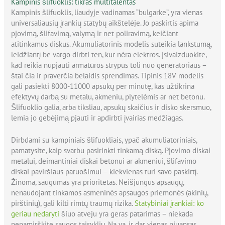
Kampinis šlifuoklis: tikras multitalentas
Kampinis šlifuoklis, liaudyje vadinamas “bulgarke”, yra vienas
universaliausių įrankių statybų aikštelėje. Jo paskirtis apima
pjovimą, šlifavimą, valymą ir net poliravimą, keičiant
atitinkamus diskus. Akumuliatorinis modelis suteikia lankstumą,
leidžiantį be vargo dirbti ten, kur nėra elektros. Įsivaizduokite,
kad reikia nupjauti armatūros strypus toli nuo generatoriaus –
štai čia ir praverčia belaidis sprendimas. Tipinis 18V modelis
gali pasiekti 8000-11000 apsukų per minutę, kas užtikrina
efektyvų darbą su metalu, akmeniu, plytelėmis ar net betonu.
Šlifuoklio galia, arba tiksliau, apsukų skaičius ir disko skersmuo,
lemia jo gebėjimą pjauti ir apdirbti įvairias medžiagas.
Dirbdami su kampiniais šlifuokliais, ypač akumuliatoriniais,
pamatysite, kaip svarbu pasirinkti tinkamą diską. Pjovimo diskai
metalui, deimantiniai diskai betonui ar akmeniui, šlifavimo
diskai paviršiaus paruošimui – kiekvienas turi savo paskirtį.
Žinoma, saugumas yra prioritetas. Neišjungus apsaugų,
nenaudojant tinkamos asmeninės apsaugos priemonės (akinių,
pirštinių), gali kilti rimtų traumų rizika.
Statybiniai įrankiai: ko
geriau nedaryti
šiuo atveju yra geras patarimas – niekada
nepamirškite saugos taisyklių. Na va, ir dar vienas niuansas,