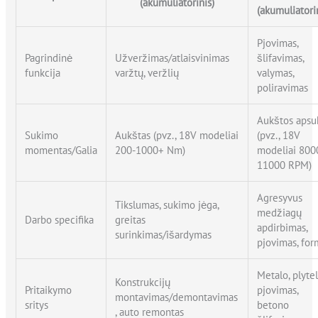
(akumuliatorinis)
(akumuliatori
Pjovimas,
Pagrindinė
Užveržimas/atlaisvinimas
šlifavimas,
funkcija
varžtų, veržlių
valymas,
poliravimas
Aukštos apsu
Sukimo
Aukštas (pvz., 18V modeliai
(pvz., 18V
momentas/Galia
200-1000+ Nm)
modeliai 800
11000 RPM)
Agresyvus
Tikslumas, sukimo jėga,
medžiagų
Darbo specifika
greitas
apdirbimas,
surinkimas/išardymas
pjovimas, fo
Metalo, plyte
Konstrukcijų
Pritaikymo
pjovimas,
montavimas/demontavimas
sritys
betono
, auto remontas