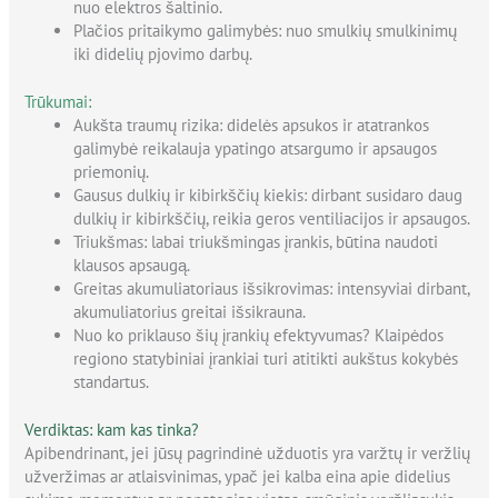
nuo elektros šaltinio.
Plačios pritaikymo galimybės: nuo smulkių smulkinimų
iki didelių pjovimo darbų.
Trūkumai:
Aukšta traumų rizika: didelės apsukos ir atatrankos
galimybė reikalauja ypatingo atsargumo ir apsaugos
priemonių.
Gausus dulkių ir kibirkščių kiekis: dirbant susidaro daug
dulkių ir kibirkščių, reikia geros ventiliacijos ir apsaugos.
Triukšmas: labai triukšmingas įrankis, būtina naudoti
klausos apsaugą.
Greitas akumuliatoriaus išsikrovimas: intensyviai dirbant,
akumuliatorius greitai išsikrauna.
Nuo ko priklauso šių įrankių efektyvumas? Klaipėdos
regiono statybiniai įrankiai turi atitikti aukštus kokybės
standartus.
Verdiktas: kam kas tinka?
Apibendrinant, jei jūsų pagrindinė užduotis yra varžtų ir veržlių
užveržimas ar atlaisvinimas, ypač jei kalba eina apie didelius