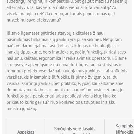
sudėtingų įrenginių ir kompaktiškų, bet galbūt mažiau našesnių
alternatyvų. Tai kas verčia rinktis vieną ar kitą variantą? Ar
visada brangiau reiškia geriau, ar kartais paprastumas gali
nustebinti savo efektyvumu?
Iš savo ilgametės patirties statybų aikštelėse žinau:
pasirinkimas tinkamiausių įrankių yra pusė sėkmės. Netgi tam
pačiam darbui galima rasti kelias skirtingas technologijas ar
įrankių tipus, kurie, nors ir atlieka tą pačią funkciją, skiriasi savo
našumu, kaštais, ergonomika ir reikalavimais operatoriui. Šiame
straipsnyje apžvelgsime du gana skirtingus, tačiau statybos ir
remonto projektuose dažnai naudojamus įrankius – tai smūginis
veržliasukis ir kampinis šlifuoklis. Iš pirmo žvilgsnio, tai du
visiškai skirtingi įrankiai, bet praktikoje, ypač kai kalbame apie
demontavimo darbus ar tam tikrus paruošiamuosius etapus, jų
funkcijos gali persidengti arba papildyti viena kitą. Nuo ko
priklauso kuris geriau? Nuo konkrečios užduoties ir, aišku,
meistro įgūdžių.
Kampinis
Smūginis veržliasukis
Aspektas
šlifuoklis