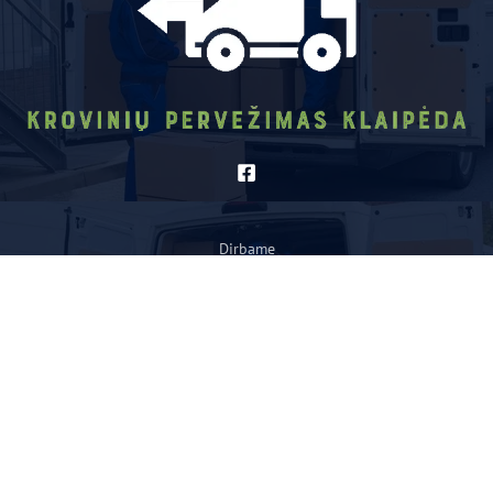
Dirbame
Griovimo darbai klaipeda
|
Griovimo paslaugos
|
Nameliai
vaikams
|
Krovinių pervežimas Klaipėda
|
Medinis namelis
vaikams kaina
|
Elektrikas Klaipeda
|
Tralas Klaipėda
|
Minkštų
baldų valymas
|
Elektrikas Kaune
|
Griovimo darbai kaina
|
Vaikiškas namelis
|
Reklamos sprendimai
|
Krovinių pervežimas
Kaunas
|
Stintinės avižėlės
|
Mediniai nameliai vaikams
|
Elektrikas Vilnius
|
Krovinių pervežimas Klaipeda
|
Žaidimų
namelis
|
Šiukšlių išvežimas Klaipėda
|
Mediniai vaikų nameliai
|
Gipso montavimas Klaipėda
|
Krovinių pervežimas Vilnius
|