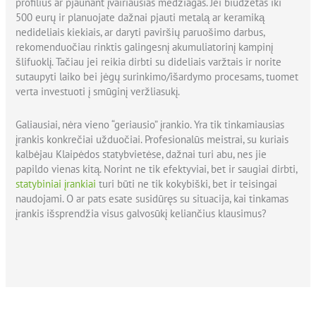
profilius ar pjaunant įvairiausias medžiagas. Jei biudžetas iki
500 eurų ir planuojate dažnai pjauti metalą ar keramiką
nedideliais kiekiais, ar daryti paviršių paruošimo darbus,
rekomenduočiau rinktis galingesnį akumuliatorinį kampinį
šlifuoklį. Tačiau jei reikia dirbti su dideliais varžtais ir norite
sutaupyti laiko bei jėgų surinkimo/išardymo procesams, tuomet
verta investuoti į smūginį veržliasukį.
Galiausiai, nėra vieno “geriausio” įrankio. Yra tik tinkamiausias
įrankis konkrečiai užduočiai. Profesionalūs meistrai, su kuriais
kalbėjau Klaipėdos statybvietėse, dažnai turi abu, nes jie
papildo vienas kitą. Norint ne tik efektyviai, bet ir saugiai dirbti,
statybiniai įrankiai
turi būti ne tik kokybiški, bet ir teisingai
naudojami. O ar pats esate susidūręs su situacija, kai tinkamas
įrankis išsprendžia visus galvosūkį keliančius klausimus?