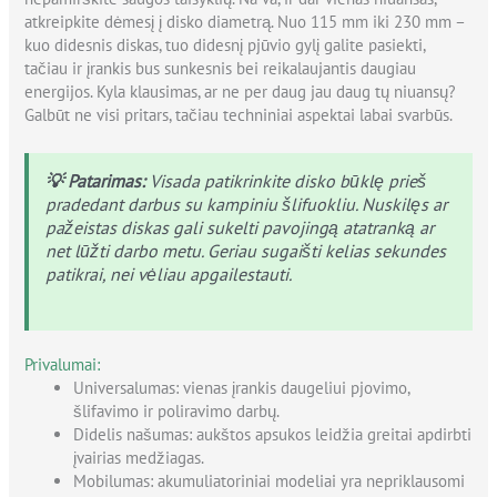
atkreipkite dėmesį į disko diametrą. Nuo 115 mm iki 230 mm –
kuo didesnis diskas, tuo didesnį pjūvio gylį galite pasiekti,
tačiau ir įrankis bus sunkesnis bei reikalaujantis daugiau
energijos. Kyla klausimas, ar ne per daug jau daug tų niuansų?
Galbūt ne visi pritars, tačiau techniniai aspektai labai svarbūs.
💡 Patarimas:
Visada patikrinkite disko būklę prieš
pradedant darbus su kampiniu šlifuokliu. Nuskilęs ar
pažeistas diskas gali sukelti pavojingą atatranką ar
net lūžti darbo metu. Geriau sugaišti kelias sekundes
patikrai, nei vėliau apgailestauti.
Privalumai:
Universalumas: vienas įrankis daugeliui pjovimo,
šlifavimo ir poliravimo darbų.
Didelis našumas: aukštos apsukos leidžia greitai apdirbti
įvairias medžiagas.
Mobilumas: akumuliatoriniai modeliai yra nepriklausomi