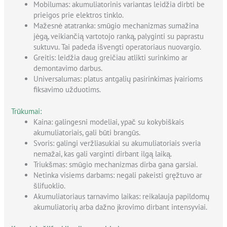
Mobilumas: akumuliatorinis variantas leidžia dirbti be
prieigos prie elektros tinklo.
Mažesnė atatranka: smūgio mechanizmas sumažina
jėgą, veikiančią vartotojo ranką, palyginti su paprastu
suktuvu. Tai padeda išvengti operatoriaus nuovargio.
Greitis: leidžia daug greičiau atlikti surinkimo ar
demontavimo darbus.
Universalumas: platus antgalių pasirinkimas įvairioms
fiksavimo užduotims.
Trūkumai:
Kaina: galingesni modeliai, ypač su kokybiškais
akumuliatoriais, gali būti brangūs.
Svoris: galingi veržliasukiai su akumuliatoriais sveria
nemažai, kas gali varginti dirbant ilgą laiką.
Triukšmas: smūgio mechanizmas dirba gana garsiai.
Netinka visiems darbams: negali pakeisti gręžtuvo ar
šlifuoklio.
Akumuliatoriaus tarnavimo laikas: reikalauja papildomų
akumuliatorių arba dažno įkrovimo dirbant intensyviai.