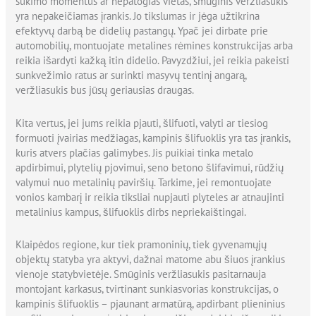
sukimo momentus ar nepatogias vietas, smūginis veržliasukis
yra nepakeičiamas įrankis. Jo tikslumas ir jėga užtikrina
efektyvų darbą be didelių pastangų. Ypač jei dirbate prie
automobilių, montuojate metalines rėmines konstrukcijas arba
reikia išardyti kažką itin didelio. Pavyzdžiui, jei reikia pakeisti
sunkvežimio ratus ar surinkti masyvų tentinį angarą,
veržliasukis bus jūsų geriausias draugas.
Kita vertus, jei jums reikia pjauti, šlifuoti, valyti ar tiesiog
formuoti įvairias medžiagas, kampinis šlifuoklis yra tas įrankis,
kuris atvers plačias galimybes. Jis puikiai tinka metalo
apdirbimui, plytelių pjovimui, seno betono šlifavimui, rūdžių
valymui nuo metalinių paviršių. Tarkime, jei remontuojate
vonios kambarį ir reikia tiksliai nupjauti plyteles ar atnaujinti
metalinius kampus, šlifuoklis dirbs nepriekaištingai.
Klaipėdos regione, kur tiek pramoninių, tiek gyvenamųjų
objektų statyba yra aktyvi, dažnai matome abu šiuos įrankius
vienoje statybvietėje. Smūginis veržliasukis pasitarnauja
montojant karkasus, tvirtinant sunkiasvorias konstrukcijas, o
kampinis šlifuoklis – pjaunant armatūrą, apdirbant plieninius