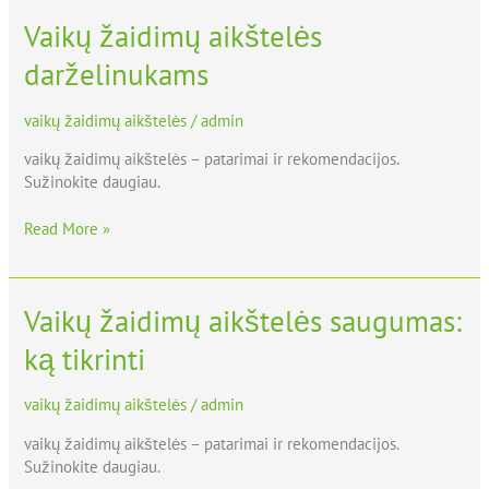
Vaikų žaidimų aikštelės
Vaikų
žaidimų
darželinukams
aikštelės
darželinukams
vaikų žaidimų aikštelės
/
admin
vaikų žaidimų aikštelės – patarimai ir rekomendacijos.
Sužinokite daugiau.
Read More »
Vaikų žaidimų aikštelės saugumas:
Vaikų
žaidimų
ką tikrinti
aikštelės
saugumas:
ką
vaikų žaidimų aikštelės
/
admin
tikrinti
vaikų žaidimų aikštelės – patarimai ir rekomendacijos.
Sužinokite daugiau.