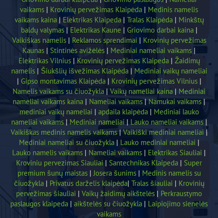
vaikams
|
Krovinių pervežimas Klaipėda
|
Medinis namelis
vaikams kaina
|
Elektrikas Klaipeda
|
Tralas Klaipėda
|
Minkštų
baldų valymas
|
Elektrikas Kaune
|
Griovimo darbai kaina
|
Vaikiškas namelis
|
Reklamos sprendimai
|
Krovinių pervežimas
Kaunas
|
Stintinės avižėlės
|
Mediniai nameliai vaikams
|
Elektrikas Vilnius
|
Krovinių pervežimas Klaipeda
|
Žaidimų
namelis
|
Šiukšlių išvežimas Klaipėda
|
Mediniai vaikų nameliai
|
Gipso montavimas Klaipėda
|
Krovinių pervežimas Vilnius
|
Namelis vaikams su čiuožykla
|
Vaikų nameliai kaina
|
Mediniai
nameliai vaikams kaina
|
Nameliai vaikams
|
Namukai vaikams
|
mediniai vaikų nameliai
|
apdaila klaipėda
|
Mediniai lauko
nameliai vaikams
|
Mediniai nameliai
|
Lauko nameliai vaikams
|
Vaikiškas medinis namelis vaikams
|
Vaikiški mediniai nameliai
|
Mediniai nameliai su čiuožykla
|
Lauko mediniai nameliai
|
Lauko namelis vaikams
|
Nameliai vaikams
|
Elektrikas Siauliai
|
Kroviniu pervezimas Siauliai
|
Santechnikas Klaipeda
|
Super
premium šunų maistas
|
Josera šunims
|
Medinis namelis su
čiuožykla
|
Privatus darželis klaipėda
|
Tralas šiauliai
|
Krovinių
pervežimas šiauliai
|
Vaikų žaidimų aikštelės
|
Perkraustymo
paslaugos klaipeda
|
aikštelės su čiuožykla
|
Laipiojimo sienelės
vaikams