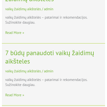
vaikų
žaidimų
vaikų žaidimų aikštelės
/
admin
aikšteles
vaikų žaidimų aikštelės – patarimai ir rekomendacijos.
Sužinokite daugiau.
Read More »
7 būdų panaudoti vaikų žaidimų
7
būdų
aikšteles
panaudoti
vaikų
žaidimų
vaikų žaidimų aikštelės
/
admin
aikšteles
vaikų žaidimų aikštelės – patarimai ir rekomendacijos.
Sužinokite daugiau.
Read More »