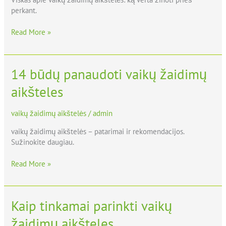
perkant.
Read More »
14 būdų panaudoti vaikų žaidimų
14
būdų
aikšteles
panaudoti
vaikų
žaidimų
vaikų žaidimų aikštelės
/
admin
aikšteles
vaikų žaidimų aikštelės – patarimai ir rekomendacijos.
Sužinokite daugiau.
Read More »
Kaip tinkamai parinkti vaikų
Kaip
tinkamai
žaidimų aikšteles
parinkti