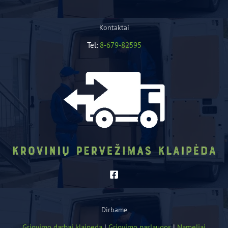
Kontaktai
Tel:
8-679-82595
Dirbame
Griovimo darbai klaipeda
|
Griovimo paslaugos
|
Nameliai