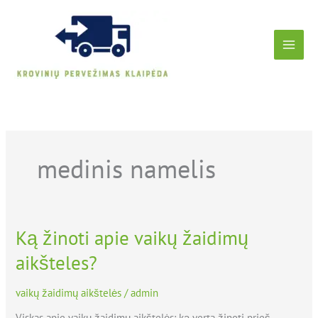
Skip
to
content
medinis namelis
Ką žinoti apie vaikų žaidimų
Ką
žinoti
aikšteles?
apie
vaikų
žaidimų
vaikų žaidimų aikštelės
/
admin
aikšteles?
Viskas apie vaikų žaidimų aikštelės: ką verta žinoti prieš